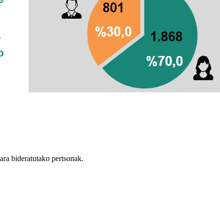
ara bideratutako pertsonak.