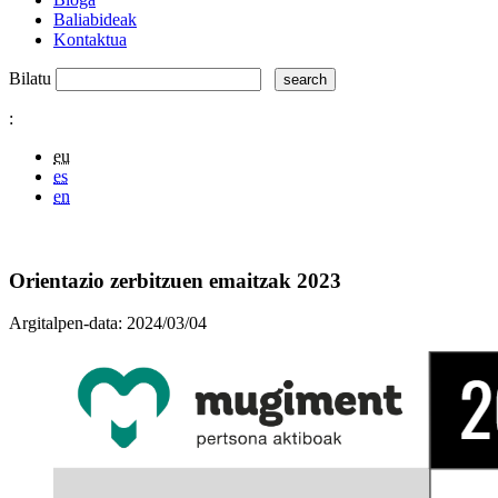
Baliabideak
Kontaktua
Bilatu
:
eu
es
en
Orientazio zerbitzuen emaitzak 2023
Argitalpen-data:
2024/03/04