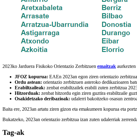
2023ko Jarduera Fisikoko Orientazio Zerbitzuen
emaitzak
aurkezten 
JFOZ kopurua:
EAEn 2023an egon ziren orientazio zerbitzua
Ordu astean:
orientazio zerbitzuen asteroko dedikazioaren bat
Erabiltzaileak:
zenbat erabiltzailek erabili zuten zerbitzua 202
Hitzorduak:
zenbat hitzordu egin ziren guztira erabiltzaile guzt
Osakidetzako deribazioak:
udalerri bakoitzeko osasun zentroa
Baita ere, 2023an artatu ziren gizon eta emakumeen kopurua eta portz
Bukatzeko, 2023an orientazio zerbitzua izan zuten udalerriak zerrenda
Tag-ak