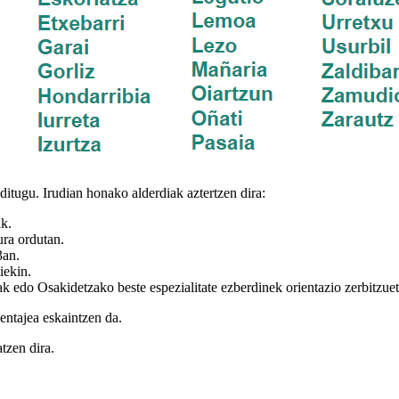
ditugu. Irudian honako alderdiak aztertzen dira:
k.
ura ordutan.
3an.
iekin.
k edo Osakidetzako beste espezialitate ezberdinek orientazio zerbitzuet
entajea eskaintzen da.
tzen dira.