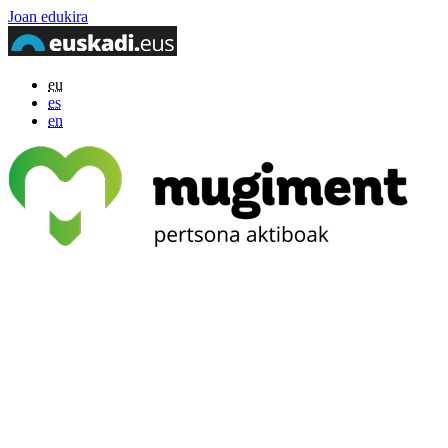
Joan edukira
eu
es
en