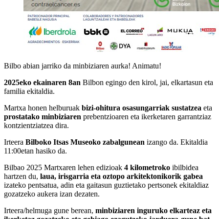
Bilbo abian jarriko da minbiziaren aurka! Animatu!
2025eko ekainaren 8an
Bilbon egingo den kirol, jai, elkartasun eta
familia ekitaldia.
Martxa honen helburuak
bizi-ohitura osasungarriak sustatzea
eta
prostatako minbiziaren
prebentzioaren eta ikerketaren garrantziaz
kontzientziatzea dira.
Irteera
Bilboko Itsas Museoko zabalgunean
izango da. Ekitaldia
11:00etan hasiko da.
Bilbao 2025 Martxaren lehen edizioak
4 kilometroko
ibilbidea
hartzen du,
laua, irisgarria eta oztopo arkitektonikorik gabea
izateko pentsatua, adin eta gaitasun guztietako pertsonek ekitaldiaz
gozatzeko aukera izan dezaten.
Irteera/helmuga gune berean,
minbiziaren inguruko elkarteaz eta