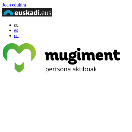
Joan edukira
eu
es
en