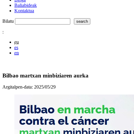
Baliabideak
Kontaktua
Bilatu
:
eu
es
en
Bilbao martxan minbiziaren aurka
Argitalpen-data:
2025/05/29