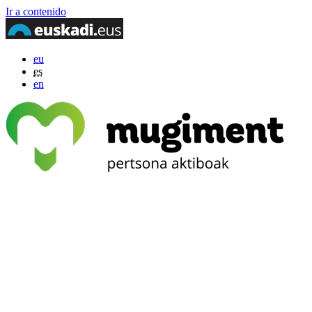
Ir a contenido
eu
es
en