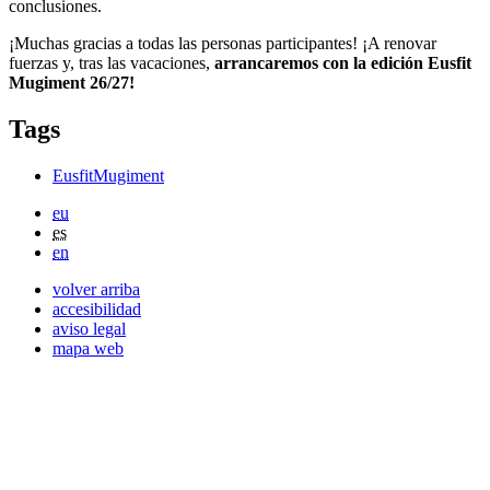
conclusiones.
¡Muchas gracias a todas las personas participantes! ¡A renovar
fuerzas y, tras las vacaciones,
arrancaremos con la edición Eusfit
Mugiment 26/27!
Tags
EusfitMugiment
eu
es
en
volver arriba
accesibilidad
aviso legal
mapa web