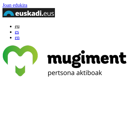
Joan edukira
eu
es
en