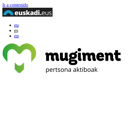
Ir a contenido
eu
es
en