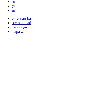
eu
es
en
volver arriba
accesibilidad
aviso legal
mapa web