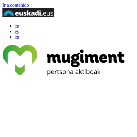
Ir a contenido
eu
es
en