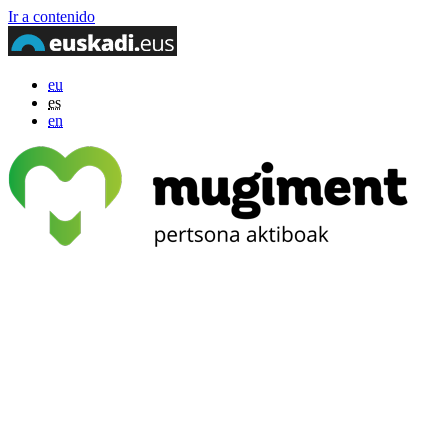
Ir a contenido
eu
es
en