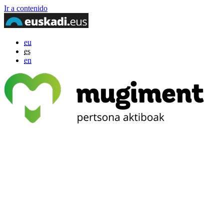
Ir a contenido
eu
es
en