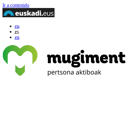
Ir a contenido
eu
es
en