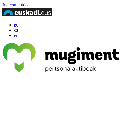
Ir a contenido
eu
es
en